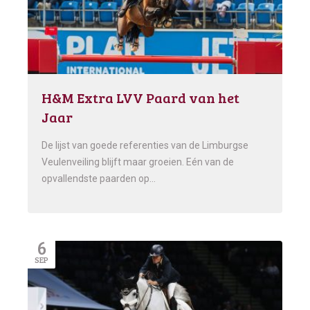
H&M Extra LVV Paard van het
Jaar
De lijst van goede referenties van de Limburgse
Veulenveiling blijft maar groeien. Eén van de
opvallendste paarden op…
6
SEP