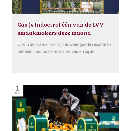
Cas (v.Indoctro) één van de LVV-
smaakmakers deze maand
Ook in de maand mei zijn er weer goede resultaten
behaald door paarden die als veulen bij de…
1
MEI