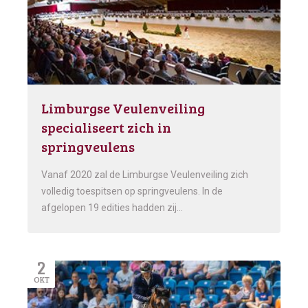
Limburgse Veulenveiling
specialiseert zich in
springveulens
Vanaf 2020 zal de Limburgse Veulenveiling zich
volledig toespitsen op springveulens. In de
afgelopen 19 edities hadden zij…
2
OKT