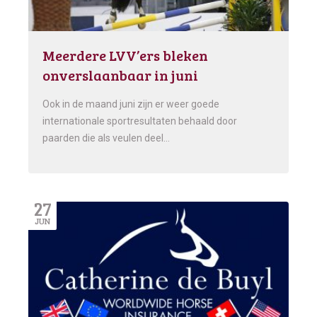
Meerdere LVV’ers bleken
onverslaanbaar in juni
Ook in de maand juni zijn er weer goede
internationale sportresultaten behaald door
paarden die als veulen deel…
27
JUN