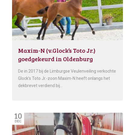
Maxim-N (v.Glock’s Toto Jr.)
goedgekeurd in Oldenburg
De in 2017 bij de Limburgse Veulenveiling verkochte
Glock’s Toto Jr.-zoon Maxim-N heeft onlangs het
dekbrevet verdiend bij…
10
DEC