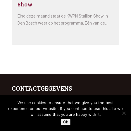
Show
Eind deze maand staat de KWPN Stallion Show in
Den Bosch weer op het programma. Eén van de…
CONTACTGEGEVENS
Limburgse Veulenveiling
We use cookies to ensure that we give you the best
Rijksweg 45
experience on our website. If you continue to use this site we
will assume that you are happy with it.
5995 NT Kessel
info@limburgseveulenveiling.nl
Ok
Janou Hendrix (+31615152030)