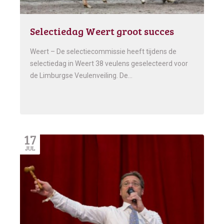
Selectiedag Weert groot succes
Weert – De selectiecommissie heeft tijdens de
selectiedag in Weert 38 veulens geselecteerd voor
de Limburgse Veulenveiling. De…
17
JUL