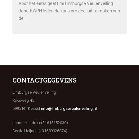
Voor het eerst geeft de Limburgse Veulenveiling
Jong-KWPN leden de kans om deel uit te maken van
de…
CONTACTGEGEVENS
Limburgse Veulenveiling
Rijksweg 45
5995 NT Kessel
info@limburgseveulenveiling.nl
Janou Hendrix (+31615152030)
Cecile Heijnen (+31689926874)