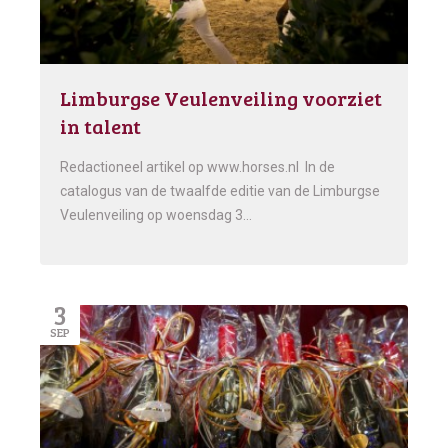
Limburgse Veulenveiling voorziet
in talent
Redactioneel artikel op www.horses.nl In de
catalogus van de twaalfde editie van de Limburgse
Veulenveiling op woensdag 3…
3
SEP