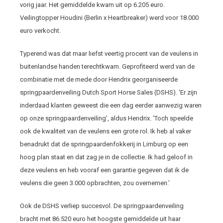
vorig jaar. Het gemiddelde kwam uit op 6.205 euro.
Veilingtopper Houdini (Berlin x Heartbreaker) werd voor 18.000
euro verkocht.
Typerend was dat maar liefst veertig procent van de veulens in
buitenlandse handen terechtkwam. Geprofiteerd werd van de
combinatie met de mede door Hendrix georganiseerde
springpaardenveiling Dutch Sport Horse Sales (DSHS). ‘Er zijn
inderdaad klanten geweest die een dag eerder aanwezig waren
op onze springpaardenveiling’, aldus Hendrix. ‘Toch speelde
ook de kwaliteit van de veulens een grote rol. Ik heb al vaker
benadrukt dat de springpaardenfokkerij in Limburg op een
hoog plan staat en dat zag je in de collectie. Ik had geloof in
deze veulens en heb vooraf een garantie gegeven dat ik de
veulens die geen 3.000 opbrachten, zou overnemen.’
Ook de DSHS verliep succesvol. De springpaardenveiling
bracht met 86.520 euro het hoogste gemiddelde uit haar