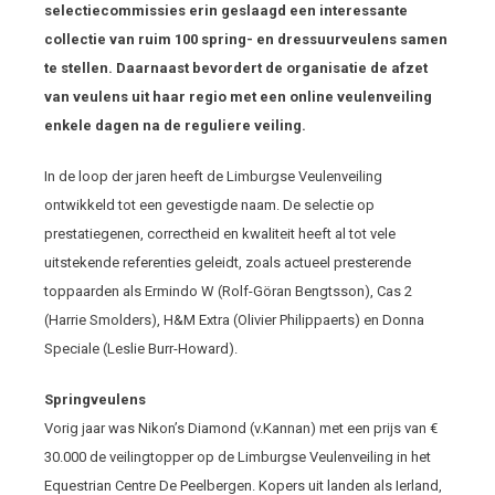
selectiecommissies erin geslaagd een interessante
collectie van ruim 100 spring- en dressuurveulens samen
te stellen. Daarnaast bevordert de organisatie de afzet
van veulens uit haar regio met een online veulenveiling
enkele dagen na de reguliere veiling.
In de loop der jaren heeft de Limburgse Veulenveiling
ontwikkeld tot een gevestigde naam. De selectie op
prestatiegenen, correctheid en kwaliteit heeft al tot vele
uitstekende referenties geleidt, zoals actueel presterende
toppaarden als Ermindo W (Rolf-Göran Bengtsson), Cas 2
(Harrie Smolders), H&M Extra (Olivier Philippaerts) en Donna
Speciale (Leslie Burr-Howard).
Springveulens
Vorig jaar was Nikon’s Diamond (v.Kannan) met een prijs van €
30.000 de veilingtopper op de Limburgse Veulenveiling in het
Equestrian Centre De Peelbergen. Kopers uit landen als Ierland,