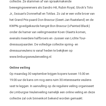
collectie. Ze stammen af van spraakmakende
bewegingsverervers als Sandro Hit, Rubin Royal, Glock’s Toto
Jr., Sezuan’s Donnerhall en Totilas. Zo zal er een volle broer van
het Grand Prix-paard Don Bravour (Geert-Jan Raateland) en de
KWPN-goedgekeurde hengst Bon Bravour (v.Painted Black)
onder de hamer van veilingmeester Koen Olaerts komen,
evenals meerdere halfbroers en -zussen van Lichte Tour-
dressuurpaarden. De volledige collectie spring- en
dressuurveulens is vanaf heden te bekijken op
www.limburgseveulenveiling.nl.
Online veiling
Op maandag 30 september krijgen kopers tussen 15.00 en
19.00 uur de kans om nog eens ruim 30 interessante veulens
vast te leggen. In aanvulling op de reguliere veiling organiseert
de Limburgse Veulenveiling namelijk een online veiling en deze
collectie zal ook binnenkort bekend worden gemaakt.