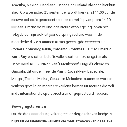
Amerika, Mexico, Engeland, Canada en Finland sloegen hier hun
slag. Op woensdag 25 september wordt hier vanaf 11.00 uur de
nieuwe collectie gepresenteerd, en de veiling vangt om 14.30
uur aan. Omdat de veiling een sterke afspiegeling is van het
fokgebied, zijn ook dit jaar de springveulens weer in de
meerderheid. Ze stammen af van gevestigde verervers als
Cornet Obolensky, Berlin, Cardento, Comme Il Faut en Emerald
van ’t Ruytershof en beloftevolle sport- en fokhengsten als
Cape Coral RBF Z, Nixon van ’t Meulenhof, Luigi d’Eclipse en
Gaspahr. Uit onder meer de Van ’t Roosakker-, Especiale,
Molga-, Terma-, Minka-, Sinaa- en Melusiena-stammen worden
veulens geveild en meerdere veulens komen uit merries die zelf
in de internationale sport presteren of gepresteerd hebben.
Bewegingstalenten
Dat de dressuurrichting zeker geen ondergeschoven kindje is,
blijkt uit de talentvolle veulens die deel uitmaken van deze 19e