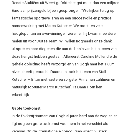
Renate Stultiëns uit Weert gefokte hengst meer dan een miljoen
Euro aan prijzengeld bijeen gesprongen. “We kijken terug op
fantastische sportieve jaren en een succesvolle en prettige
samenwerking met Marco Kutscher. We mochten vele
hoogtepunten en overwinningen vieren en hij kwam meerdere
malen uit voor Duitse Team. Wij willen nogmaals onze dank
uitspreken naar diegenen die aan de basis van het succes van
deze hengst hebben gestaan. Allereerst Caroline Müller die de
gehele opleiding heeft verzorgd en Van Gogh naar het 1.60m
niveau heeft gebracht. Daarnaast ook het team van Stall
Kutscher – Bitter met vaste verzorgster Annamari Lahtinen en
natuurlijk topruiter Marco Kutscher”, is Daan Horn hen
erkentelijk.
Grote toekomst
In de fokkerij timmert Van Gogh al jaren hard aan de weg en er
ligt nog een grote toekomst voor hem in het verschiet als
vererver. Op de internationale concoursen wordt hij sterk