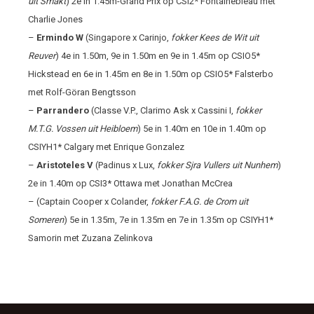
uit Smakt
) 2
e
in 1.45m-Grand Prix op CSI2* Fontainebleau met
Charlie Jones
–
Ermindo W
(Singapore x Carinjo,
fokker Kees de Wit uit
Reuver
) 4e in 1.50m, 9
e
in 1.50m en 9
e
in 1.45m op CSIO5*
Hickstead en 6
e
in 1.45m en 8
e
in 1.50m op CSIO5* Falsterbo
met Rolf-Göran Bengtsson
–
Parrandero
(Classe V.P., Clarimo Ask x Cassini I,
fokker
M.T.G. Vossen uit Heibloem
) 5
e
in 1.40m en 10
e
in 1.40m op
CSIYH1* Calgary met Enrique Gonzalez
–
Aristoteles V
(Padinus x Lux,
fokker Sjra Vullers uit Nunhem
)
2
e
in 1.40m op CSI3* Ottawa met Jonathan McCrea
– (Captain Cooper x Colander,
fokker F.A.G. de Crom uit
Someren
) 5
e
in 1.35m, 7
e
in 1.35m en 7
e
in 1.35m op CSIYH1*
Samorin met Zuzana Zelinkova