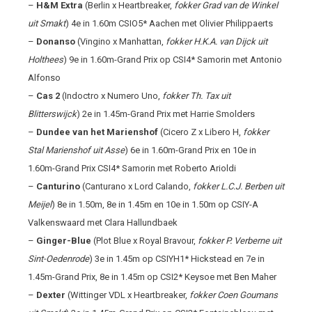
–
H&M Extra
(Berlin x Heartbreaker,
fokker Grad van de Winkel
uit Smakt
) 4
e
in 1.60m CSIO5* Aachen met Olivier Philippaerts
–
Donanso
(Vingino x Manhattan,
fokker H.K.A. van Dijck uit
Holthees
) 9
e
in 1.60m-Grand Prix op CSI4* Samorin met Antonio
Alfonso
–
Cas 2
(Indoctro x Numero Uno,
fokker Th. Tax uit
Blitterswijck
) 2
e
in 1.45m-Grand Prix met Harrie Smolders
–
Dundee van het Marienshof
(Cicero Z x Libero H,
fokker
Stal Marienshof uit Asse
) 6
e
in 1.60m-Grand Prix en 10
e
in
1.60m-Grand Prix CSI4* Samorin met Roberto Arioldi
–
Canturino
(Canturano x Lord Calando,
fokker L.C.J. Berben uit
Meijel
) 8
e
in 1.50m, 8
e
in 1.45m en 10
e
in 1.50m op CSIY-A
Valkenswaard met Clara Hallundbaek
–
Ginger-Blue
(Plot Blue x Royal Bravour,
fokker P. Verberne uit
Sint-Oedenrode
) 3
e
in 1.45m op CSIYH1* Hickstead en 7
e
in
1.45m-Grand Prix, 8
e
in 1.45m op CSI2* Keysoe met Ben Maher
–
Dexter
(Wittinger VDL x Heartbreaker,
fokker Coen Goumans