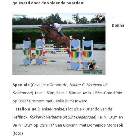
geleverd door de volgende paarden:
–
Donna
Speciale
(Cavalier x Concorde,
fokker G. Houtvast uit
Schimmert
) 1
e
in 1.50m, 2
e
in 1.50m en 4
e
in 1.55m-Grand Prix
op CSI3* Bromont met Leslie Burr-Howard
–
Hello Blue
(Henkie-Penkie, Plot Blue x Orlando van de
Heffinck,
fokker P. Verberne uit Sint-Oedenrode
) 1
e
in 1.35m en
8
e
in 1.35m op CSIYH1* San Giovanni met Domenico Morosoli
(foto)