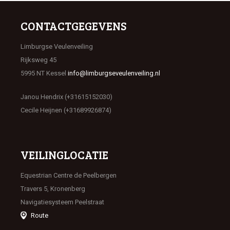
CONTACTGEGEVENS
Limburgse Veulenveiling
Rijksweg 45
5995 NT Kessel
info@limburgseveulenveiling.nl
Janou Hendrix (+31615152030)
Cecile Heijnen (+31689926874)
VEILINGLOCATIE
Equestrian Centre de Peelbergen
Travers 5, Kronenberg
Navigatiesysteem Peelstraat
Route