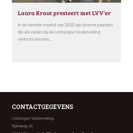
Laura Kraut presteert met LVV’er
In de tweede maand van 2020 zijn diverse paarden
die als veulen bij de Limburgse Veulenveiling
verkocht werden,…
CONTACTGEGEVENS
Limburgse Veulenveiling
Rijksweg 45