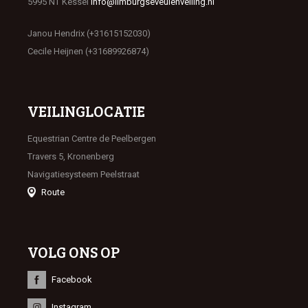
5995 NT Kessel
info@limburgseveulenveiling.nl
Janou Hendrix (+31615152030)
Cecile Heijnen (+31689926874)
VEILINGLOCATIE
Equestrian Centre de Peelbergen
Travers 5, Kronenberg
Navigatiesysteem Peelstraat
Route
VOLG ONS OP
Facebook
Instagram