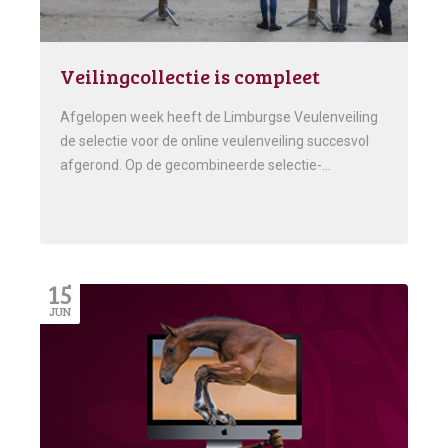
Veilingcollectie is compleet
Afgelopen week heeft de Limburgse Veulenveiling
de selectie voor de online veulenveiling succesvol
afgerond. Op de gecombineerde selectie-…
15
JUN