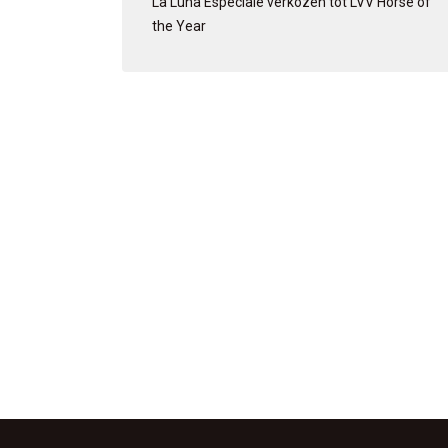
La Luna Especiale verkozen tot LVV Horse of
the Year