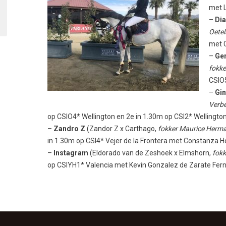
met L
–
Dia
Oetel
met C
–
Ger
fokke
CSIO5
–
Gin
Verbe
op CSIO4* Wellington en 2
e
in 1.30m op CSI2* Wellingto
–
Zandro Z
(Zandor Z x Carthago,
fokker Maurice Herm
in 1.30m op CSI4* Vejer de la Frontera met Constanza
–
Instagram
(Eldorado van de Zeshoek x Elmshorn,
fokk
op CSIYH1* Valencia met Kevin Gonzalez de Zarate Fe