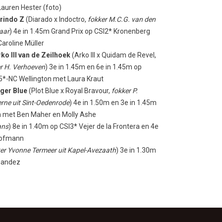
auren Hester (foto)
rindo Z
(Diarado x Indoctro,
fokker M.C.G. van den
aar
) 4
e
in 1.45m Grand Prix op CSI2* Kronenberg
aroline Müller
ko III van de Zeilhoek
(Arko III x Quidam de Revel,
r H. Verhoeven
) 3
e
in 1.45m en 6
e
in 1.45m op
*-NC Wellington met Laura Kraut
ger Blue
(Plot Blue x Royal Bravour,
fokker P.
rne uit Sint-Oedenrode
) 4
e
in 1.50m en 3
e
in 1.45m
n met Ben Maher en Molly Ashe
ans
) 8
e
in 1.40m op CSI3* Vejer de la Frontera en 4
e
 Hofmann
er Yvonne Termeer uit Kapel-Avezaath
) 3
e
in 1.30m
rnandez