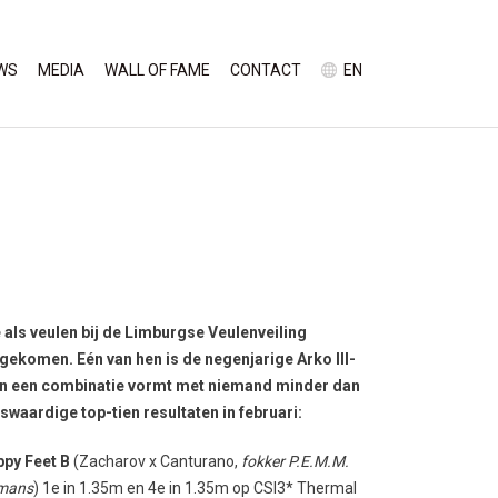
WS
MEDIA
WALL OF FAME
CONTACT
EN
 als veulen bij de Limburgse Veulenveiling
gekomen. Eén van hen is de negenjarige Arko III-
ken een combinatie vormt met niemand minder dan
aardige top-tien resultaten in februari:
py Feet B
(Zacharov x Canturano,
fokker P.E.M.M.
mans
) 1
e
in 1.35m en 4
e
in 1.35m op CSI3* Thermal