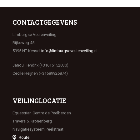
CONTACTGEGEVENS
Limburgse Veulenveiling
Rijksweg 45
5995 NT Kessel
info@limburgseveulenveiling.nl
Janou Hendrix (+31615152030)
Cecile Heijnen (+31689926874)
VEILINGLOCATIE
Equestrian Centre de Peelbergen
Travers 5, Kronenberg
Navigatiesysteem Peelstraat
Route