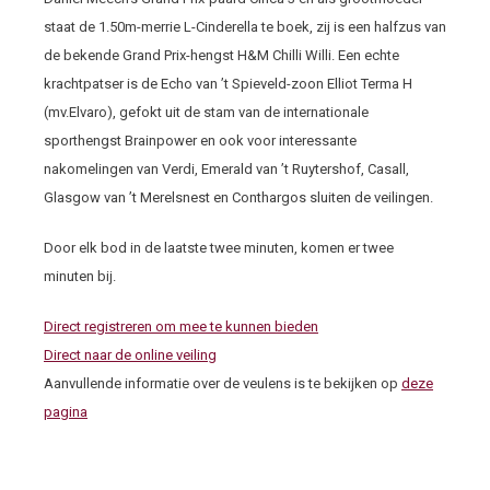
staat de 1.50m-merrie L-Cinderella te boek, zij is een halfzus van
de bekende Grand Prix-hengst H&M Chilli Willi. Een echte
krachtpatser is de Echo van ’t Spieveld-zoon Elliot Terma H
(mv.Elvaro), gefokt uit de stam van de internationale
sporthengst Brainpower en ook voor interessante
nakomelingen van Verdi, Emerald van ’t Ruytershof, Casall,
Glasgow van ’t Merelsnest en Conthargos sluiten de veilingen.
Door elk bod in de laatste twee minuten, komen er twee
minuten bij.
Direct registreren om mee te kunnen bieden
Direct naar de online veiling
Aanvullende informatie over de veulens is te bekijken op
deze
pagina