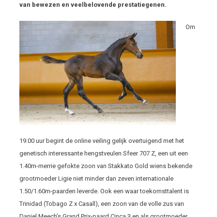
van bewezen en veelbelovende prestatiegenen.
Om
19.00 uur begint de online veiling gelijk overtuigend met het
genetisch interessante hengstveulen Sfeer 707 Z, een uit een
1.40m-merrie gefokte zoon van Stakkato Gold wiens bekende
grootmoeder Ligie niet minder dan zeven internationale
1.50/1.60m-paarden leverde. Ook een waar toekomsttalent is
Trinidad (Tobago Z x Casall), een zoon van de volle zus van
Daniel Meech’s Grand Prix-paard Cinca 3 en als grootmoeder