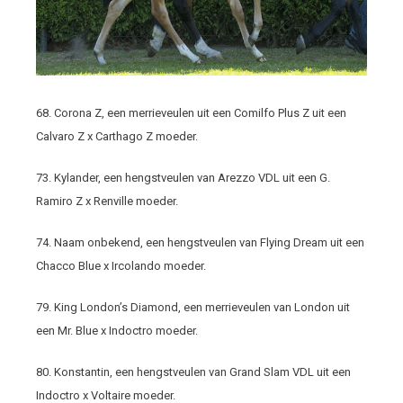
68. Corona Z, een merrieveulen uit een Comilfo Plus Z uit een
Calvaro Z x Carthago Z moeder.
73. Kylander, een hengstveulen van Arezzo VDL uit een G.
Ramiro Z x Renville moeder.
74. Naam onbekend, een hengstveulen van Flying Dream uit een
Chacco Blue x Ircolando moeder.
79. King London’s Diamond, een merrieveulen van London uit
een Mr. Blue x Indoctro moeder.
80. Konstantin, een hengstveulen van Grand Slam VDL uit een
Indoctro x Voltaire moeder.