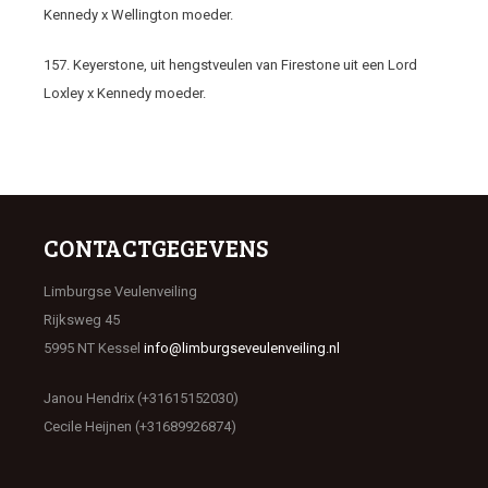
Kennedy x Wellington moeder.
157. Keyerstone, uit hengstveulen van Firestone uit een Lord
Loxley x Kennedy moeder.
CONTACTGEGEVENS
Limburgse Veulenveiling
Rijksweg 45
5995 NT Kessel
info@limburgseveulenveiling.nl
Janou Hendrix (+31615152030)
Cecile Heijnen (+31689926874)