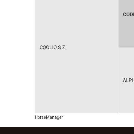
COD
COOLIO S Z
ALPH
HorseManager