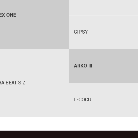
EX ONE
GIPSY
ARKO III
A BEAT S Z
L-COCU