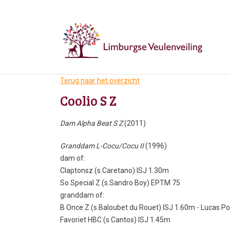
Terug naar het overzicht
Coolio S Z
Dam Alpha Beat S Z
(2011)
Granddam L-Cocu/Cocu II
(1996)
dam of:
Claptonsz (s.Caretano) ISJ 1.30m
So Special Z (s.Sandro Boy) EPTM 75
granddam of:
B Once Z (s.Baloubet du Rouet) ISJ 1.60m - Lucas Po
Favoriet HBC (s.Cantos) ISJ 1.45m