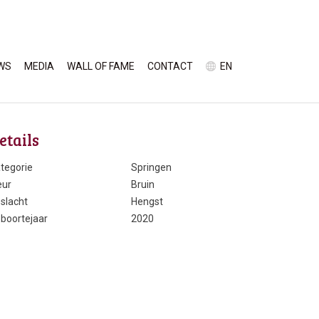
WS
MEDIA
WALL OF FAME
CONTACT
EN
etails
tegorie
Springen
eur
Bruin
slacht
Hengst
boortejaar
2020