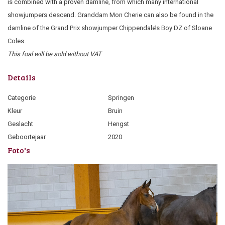
is combined with a proven damline, from which many international
showjumpers descend. Granddam Mon Cherie can also be found in the
damline of the Grand Prix showjumper Chippendale’s Boy DZ of Sloane
Coles.
This foal will be sold without VAT
Details
Categorie
Springen
Kleur
Bruin
Geslacht
Hengst
Geboortejaar
2020
Foto's