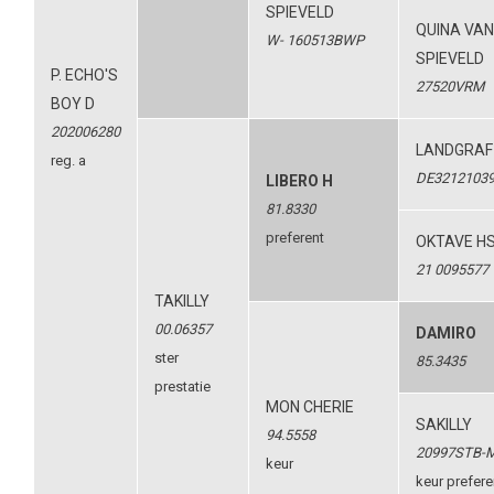
SPIEVELD
QUINA VAN
W- 160513BWP
SPIEVELD
P. ECHO'S
27520VRM
BOY D
202006280
LANDGRAF 
reg. a
DE3212103
LIBERO H
81.8330
preferent
OKTAVE H
21 0095577
TAKILLY
00.06357
DAMIRO
ster
85.3435
prestatie
MON CHERIE
SAKILLY
94.5558
20997STB-
keur
keur prefere