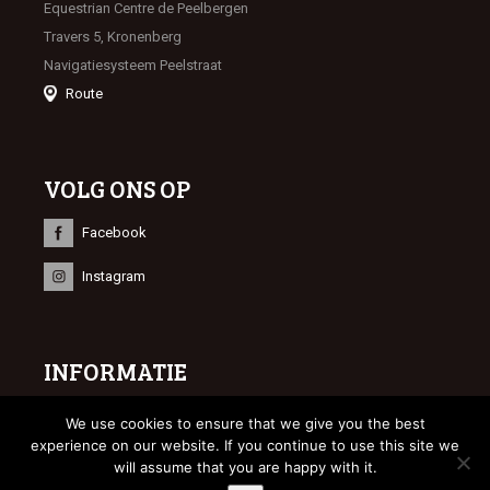
Equestrian Centre de Peelbergen
Travers 5, Kronenberg
Navigatiesysteem Peelstraat
Route
VOLG ONS OP
Facebook
Instagram
INFORMATIE
© 2023 Limburgse Veulenveiling
We use cookies to ensure that we give you the best
Webdesign
Bonsai media
experience on our website. If you continue to use this site we
will assume that you are happy with it.