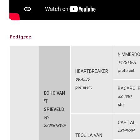
Pedigree
NIMMERD
147STB-H
preferent
HEARTBREAKER
89.4335
preferent
BACAROL
ECHO VAN
83.4381
'T
ster
SPIEVELD
W-
CAPITAL
229361BWP
5864VRH
TEQUILA VAN