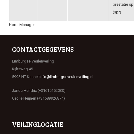
prestatie sp
(spr)
HorseManager
CONTACTGEGEVENS
Limburgse Veulenveiling
Rijksweg 45
5995 NT Kessel
info@limburgseveulenveiling.nl
Janou Hendrix (+31615152030)
Cecile Heijnen (+31689926874)
VEILINGLOCATIE