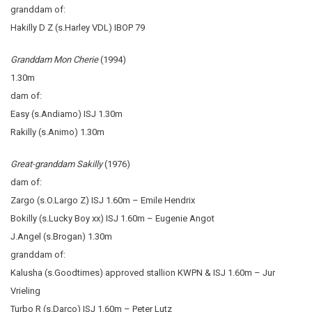
granddam of:
Hakilly D Z (s.Harley VDL) IBOP 79
Granddam Mon Cherie
(1994)
1.30m
dam of:
Easy (s.Andiamo) ISJ 1.30m
Rakilly (s.Animo) 1.30m
Great-granddam Sakilly
(1976)
dam of:
Zargo (s.O.Largo Z) ISJ 1.60m – Emile Hendrix
Bokilly (s.Lucky Boy xx) ISJ 1.60m – Eugenie Angot
J.Angel (s.Brogan) 1.30m
granddam of:
Kalusha (s.Goodtimes) approved stallion KWPN & ISJ 1.60m – Jur
Vrieling
Turbo R (s.Darco) ISJ 1.60m – Peter Lutz