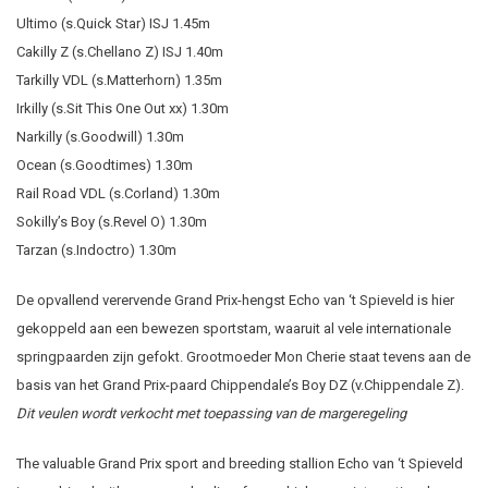
Ultimo (s.Quick Star) ISJ 1.45m
Cakilly Z (s.Chellano Z) ISJ 1.40m
Tarkilly VDL (s.Matterhorn) 1.35m
Irkilly (s.Sit This One Out xx) 1.30m
Narkilly (s.Goodwill) 1.30m
Ocean (s.Goodtimes) 1.30m
Rail Road VDL (s.Corland) 1.30m
Sokilly’s Boy (s.Revel O) 1.30m
Tarzan (s.Indoctro) 1.30m
De opvallend verervende Grand Prix-hengst Echo van ‘t Spieveld is hier
gekoppeld aan een bewezen sportstam, waaruit al vele internationale
springpaarden zijn gefokt. Grootmoeder Mon Cherie staat tevens aan de
basis van het Grand Prix-paard Chippendale’s Boy DZ (v.Chippendale Z).
Dit veulen wordt verkocht met toepassing van de margeregeling
The valuable Grand Prix sport and breeding stallion Echo van ‘t Spieveld