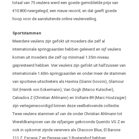
totaal van 75 veulens werd een goede gemiddelde prijs van
€10.800 neergelegd, een nieuw record, en dat geeft goede
hoop voor de aansluitende online veulenveiling.
Sportstammen
Meerdere veulens zijn gefokt uit moeders die zelf al
internationale springpaarden hebben geleverd en vijf veulens
komen uit moeders die zelf op minimaal 1.35m-niveau
gepresteerd hebben. Vier veulens zijn gefokt uit halfzussen van
internationale 1.60m-springpaarden en onder meer de stammen
van sportieve uitschieters als Havinia (Gianni Govoni), Glamour
Girl (Henrik von Eckermann), Van Gogh (Marco Kutscher),
Calvados Z (Christian Ahlmann) en Voltaire 89 (Marc Houtzager)
zijn vertegenwoordigd binnen deze veelbelovende collectie.
Twee veulens stammen af van de onder Christian Ahlmann tot
Wereldkampioen van de vijfjarigen gekroonde Querido VG Z en
ook in opkomst zijnde verervers als Chacoon Blue, El Barone
111 Z, Escape Z en Pegase van ’t Ruytershof hebben