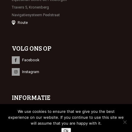
Travers 5, Kronenberg
Navigatiesysteem Peelstraat
Route
VOLG ONS OP
Facebook
Instagram
INFORMATIE
© 2023 Limburgse Veulenveiling
We use cookies to ensure that we give you the best
Webdesign
Bonsai media
experience on our website. If you continue to use this site we
will assume that you are happy with it.
Ok