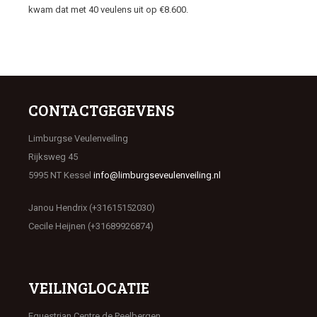
kwam dat met 40 veulens uit op €8.600.
CONTACTGEGEVENS
Limburgse Veulenveiling
Rijksweg 45
5995 NT Kessel
info@limburgseveulenveiling.nl
Janou Hendrix (+31615152030)
Cecile Heijnen (+31689926874)
VEILINGLOCATIE
Equestrian Centre de Peelbergen