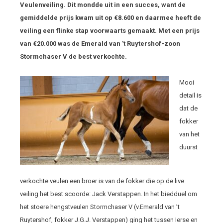
Veulenveiling. Dit mondde uit in een succes, want de
gemiddelde prijs kwam uit op
€8.600 en daarmee heeft de
veiling een flinke stap voorwaarts gemaakt. Met een prijs
van
€20.000 was de Emerald van ’t Ruytershof-zoon
Stormchaser V de best verkochte.
Mooi
detail is
dat de
fokker
van het
duurst
verkochte veulen een broer is van de fokker die op de live
veiling het best scoorde: Jack Verstappen. In het biedduel om
het stoere hengstveulen Stormchaser V (v.Emerald van ’t
Ruytershof, fokker J.G.J. Verstappen) ging het tussen Ierse en