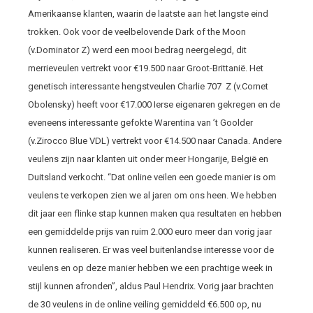
Amerikaanse klanten, waarin de laatste aan het langste eind
trokken. Ook voor de veelbelovende Dark of the Moon
(v.Dominator Z) werd een mooi bedrag neergelegd, dit
merrieveulen vertrekt voor €19.500 naar Groot-Brittanië. Het
genetisch interessante hengstveulen Charlie 707 Z (v.Cornet
Obolensky) heeft voor €17.000 Ierse eigenaren gekregen en de
eveneens interessante gefokte Warentina van ’t Goolder
(v.Zirocco Blue VDL) vertrekt voor €14.500 naar Canada. Andere
veulens zijn naar klanten uit onder meer Hongarije, België en
Duitsland verkocht. “Dat online veilen een goede manier is om
veulens te verkopen zien we al jaren om ons heen. We hebben
dit jaar een flinke stap kunnen maken qua resultaten en hebben
een gemiddelde prijs van ruim 2.000 euro meer dan vorig jaar
kunnen realiseren. Er was veel buitenlandse interesse voor de
veulens en op deze manier hebben we een prachtige week in
stijl kunnen afronden”, aldus Paul Hendrix. Vorig jaar brachten
de 30 veulens in de online veiling gemiddeld €6.500 op, nu