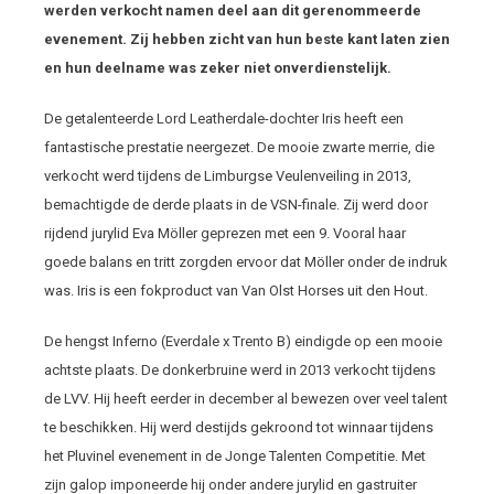
werden verkocht namen deel aan dit gerenommeerde
evenement. Zij hebben zicht van hun beste kant laten zien
en hun deelname was zeker niet onverdienstelijk.
De getalenteerde Lord Leatherdale-dochter Iris heeft een
fantastische prestatie neergezet. De mooie zwarte merrie, die
verkocht werd tijdens de Limburgse Veulenveiling in 2013,
bemachtigde de derde plaats in de VSN-finale. Zij werd door
rijdend jurylid Eva Möller geprezen met een 9. Vooral haar
goede balans en tritt zorgden ervoor dat Möller onder de indruk
was. Iris is een fokproduct van Van Olst Horses uit den Hout.
De hengst Inferno (Everdale x Trento B) eindigde op een mooie
achtste plaats. De donkerbruine werd in 2013 verkocht tijdens
de LVV. Hij heeft eerder in december al bewezen over veel talent
te beschikken. Hij werd destijds gekroond tot winnaar tijdens
het Pluvinel evenement in de Jonge Talenten Competitie. Met
zijn galop imponeerde hij onder andere jurylid en gastruiter