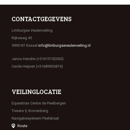
CONTACTGEGEVENS
Limburgse Veulenveiling
Rijksweg 45
5995 NT Kessel
info@limburgseveulenveiling.nl
Janou Hendrix (+31615152030)
Cecile Heijnen (+31689926874)
VEILINGLOCATIE
Equestrian Centre de Peelbergen
Travers 5, Kronenberg
Navigatiesysteem Peelstraat
Route