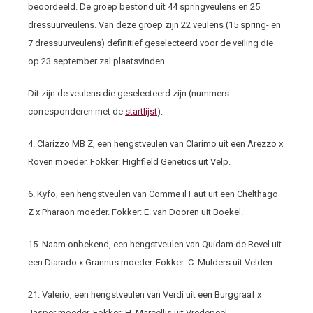
beoordeeld. De groep bestond uit 44 springveulens en 25
dressuurveulens. Van deze groep zijn 22 veulens (15 spring- en
7 dressuurveulens) definitief geselecteerd voor de veiling die
op 23 september zal plaatsvinden.
Dit zijn de veulens die geselecteerd zijn (nummers
corresponderen met de
startlijst
):
4. Clarizzo MB Z, een hengstveulen van Clarimo uit een Arezzo x
Roven moeder. Fokker: Highfield Genetics uit Velp.
6. Kyfo, een hengstveulen van Comme il Faut uit een Chelthago
Z x Pharaon moeder. Fokker: E. van Dooren uit Boekel.
15. Naam onbekend, een hengstveulen van Quidam de Revel uit
een Diarado x Grannus moeder. Fokker: C. Mulders uit Velden.
21. Valerio, een hengstveulen van Verdi uit een Burggraaf x
Jasper moeder. Fokker: H. Marcellis uit Vredepeel.