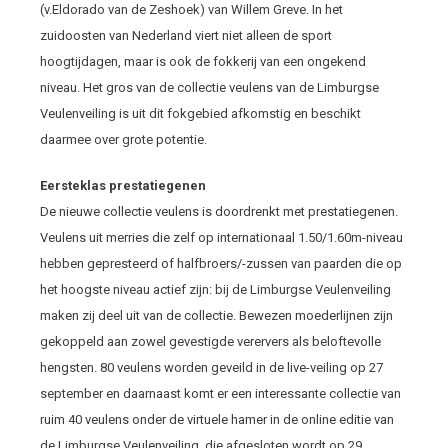
(v.Eldorado van de Zeshoek) van Willem Greve. In het
zuidoosten van Nederland viert niet alleen de sport
hoogtijdagen, maar is ook de fokkerij van een ongekend
niveau. Het gros van de collectie veulens van de Limburgse
Veulenveiling is uit dit fokgebied afkomstig en beschikt
daarmee over grote potentie.
Eersteklas prestatiegenen
De nieuwe collectie veulens is doordrenkt met prestatiegenen.
Veulens uit merries die zelf op internationaal 1.50/1.60m-niveau
hebben gepresteerd of halfbroers/-zussen van paarden die op
het hoogste niveau actief zijn: bij de Limburgse Veulenveiling
maken zij deel uit van de collectie. Bewezen moederlijnen zijn
gekoppeld aan zowel gevestigde verervers als beloftevolle
hengsten. 80 veulens worden geveild in de live-veiling op 27
september en daarnaast komt er een interessante collectie van
ruim 40 veulens onder de virtuele hamer in de online editie van
de Limburgse Veulenveiling, die afgesloten wordt op 29