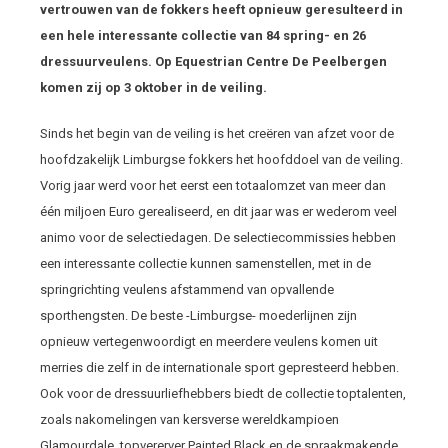
vertrouwen van de fokkers heeft opnieuw geresulteerd in
een hele interessante collectie van 84 spring- en 26
dressuurveulens. Op Equestrian Centre De Peelbergen
komen zij op 3 oktober in de veiling.
Sinds het begin van de veiling is het creëren van afzet voor de
hoofdzakelijk Limburgse fokkers het hoofddoel van de veiling.
Vorig jaar werd voor het eerst een totaalomzet van meer dan
één miljoen Euro gerealiseerd, en dit jaar was er wederom veel
animo voor de selectiedagen. De selectiecommissies hebben
een interessante collectie kunnen samenstellen, met in de
springrichting veulens afstammend van opvallende
sporthengsten. De beste -Limburgse- moederlijnen zijn
opnieuw vertegenwoordigt en meerdere veulens komen uit
merries die zelf in de internationale sport gepresteerd hebben.
Ook voor de dressuurliefhebbers biedt de collectie toptalenten,
zoals nakomelingen van kersverse wereldkampioen
Glamourdale, topvererver Painted Black en de spraakmakende