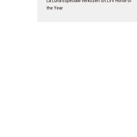
La Luna Especiale verkozen tot LVV Horse of
the Year