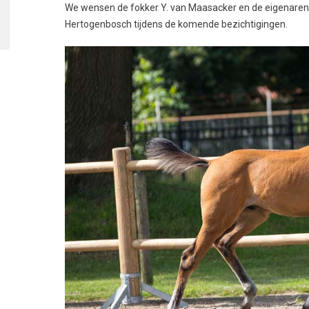
We wensen de fokker Y. van Maasacker en de eigenaren Va
Hertogenbosch tijdens de komende bezichtigingen.