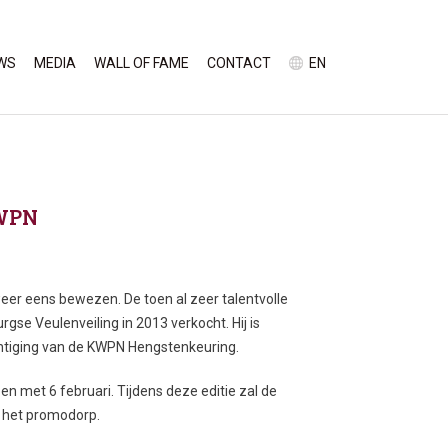
WS
MEDIA
WALL OF FAME
CONTACT
EN
KWPN
eer eens bewezen. De toen al zeer talentvolle
gse Veulenveiling in 2013 verkocht. Hij is
tiging van de KWPN Hengstenkeuring.
n met 6 februari. Tijdens deze editie zal de
n het promodorp.