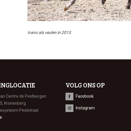
Ivano als veulen in 2013
INGLOCATIE
VOLG ONS OP
ian Centre de Peelbergen
Facebook
 5, Kronenberg
Instagram
iesysteem Peelstraat
e