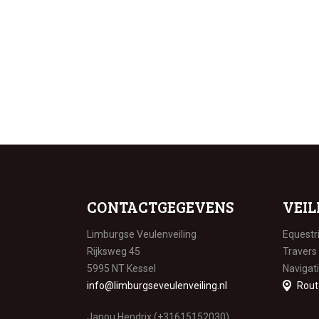
CONTACTGEGEVENS
VEIL
Limburgse Veulenveiling
Equestr
Rijksweg 45
Travers
5995 NT Kessel
Navigat
info@limburgseveulenveiling.nl
Rout
Janou Hendrix (+31615152030)