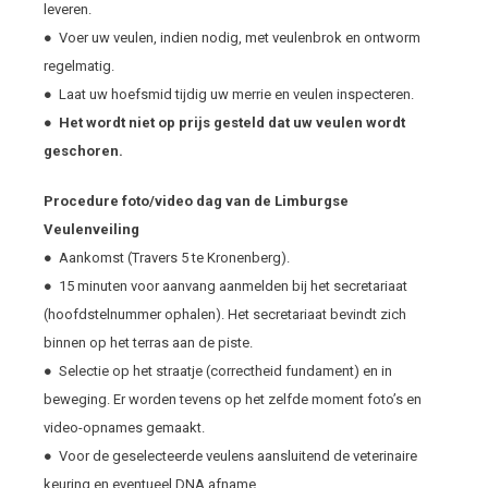
leveren.
● Voer uw veulen, indien nodig, met veulenbrok en ontworm
regelmatig.
● Laat uw hoefsmid tijdig uw merrie en veulen inspecteren.
●
Het wordt niet op prijs gesteld dat uw veulen wordt
geschoren.
Procedure foto/video dag van de Limburgse
Veulenveiling
● Aankomst (Travers 5 te Kronenberg).
● 15 minuten voor aanvang aanmelden bij het secretariaat
(hoofdstelnummer ophalen). Het secretariaat bevindt zich
binnen op het terras aan de piste.
● Selectie op het straatje (correctheid fundament) en in
beweging. Er worden tevens op het zelfde moment foto’s en
video-opnames gemaakt.
● Voor de geselecteerde veulens aansluitend de veterinaire
keuring en eventueel DNA afname.