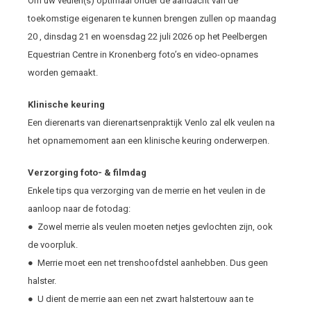
Om uw veulen(s) optimaal onder de aandacht van de
toekomstige eigenaren te kunnen brengen zullen op maandag
20 , dinsdag 21 en woensdag 22 juli 2026 op het Peelbergen
Equestrian Centre in Kronenberg foto’s en video-opnames
worden gemaakt.
Klinische keuring
Een dierenarts van dierenartsenpraktijk Venlo zal elk veulen na
het opnamemoment aan een klinische keuring onderwerpen.
Verzorging foto- & filmdag
Enkele tips qua verzorging van de merrie en het veulen in de
aanloop naar de fotodag:
● Zowel merrie als veulen moeten netjes gevlochten zijn, ook
de voorpluk.
● Merrie moet een net trenshoofdstel aanhebben. Dus geen
halster.
● U dient de merrie aan een net zwart halstertouw aan te