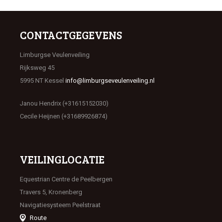
CONTACTGEGEVENS
Limburgse Veulenveiling
Rijksweg 45
5995 NT Kessel
info@limburgseveulenveiling.nl
Janou Hendrix (+31615152030)
Cecile Heijnen (+31689926874)
VEILINGLOCATIE
Equestrian Centre de Peelbergen
Travers 5, Kronenberg
Navigatiesysteem Peelstraat
Route