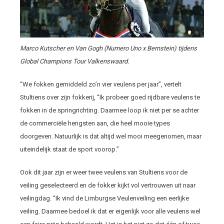
Marco Kutscher en Van Gogh (Numero Uno x Bernstein) tijdens
Global Champions Tour Valkenswaard.
“We fokken gemiddeld zo’n vier veulens per jaar”, vertelt
Stultiens over zijn fokkerij, “Ik probeer goed rijdbare veulens te
fokken in de springrichting. Daarmee loop ik niet per se achter
de commerciële hengsten aan, die heel mooie types
doorgeven. Natuurlijk is dat altijd wel mooi meegenomen, maar
uiteindelijk staat de sport voorop.”
Ook dit jaar zijn er weer twee veulens van Stultiens voor de
veiling geselecteerd en de fokker kijkt vol vertrouwen uit naar
veilingdag. “Ik vind de Limburgse Veulenveiling een eerlijke
veiling. Daarmee bedoel ik dat er eigenlijk voor alle veulens wel