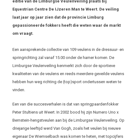
editie van de Limburgse Veulenveiling plaats bij
Equestrian Centre De IJzeren Man te Weert. De veiling
laat jaar op jaar zien dat de provincie Limburg
gepassioneerde fokkers heeft die weten waar de markt
om vraagt.
Een aansprekende collectie van 109 veulens in de dressuur- en
springrichting zal vanaf 15.00 onder de hamer komen. De
Limburgse Veulenveiling kenmerkt zich door de sportieve
kwaliteiten van de veulens en reeds meerdere geveilde veulens
hebben hun weg richting de (top)sport ondertussen weten te
vinden.
Een van die succesverhalen is dat van springpaardenfokker
Peter Stultiens uit Weert. In 2002 bood hij zijn Numero Uno x
Bernstein-hengstveulen aan bij de Limburgse Veulenveiling. Op
driejarige leeftijd werd Van Gogh, zoals het veulen bij nieuwe
eigenaar De Wiemselbach was komen te heten, met topcijfers