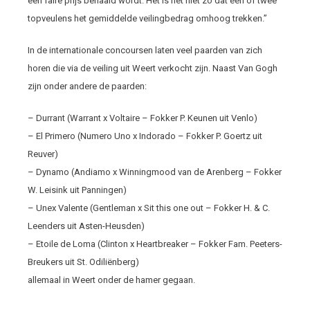
een faire prijs behaald wordt. Het is het niet zo dat één of twee
topveulens het gemiddelde veilingbedrag omhoog trekken.”
In de internationale concoursen laten veel paarden van zich
horen die via de veiling uit Weert verkocht zijn. Naast Van Gogh
zijn onder andere de paarden:
– Durrant (Warrant x Voltaire – Fokker P. Keunen uit Venlo)
– El Primero (Numero Uno x Indorado – Fokker P. Goertz uit
Reuver)
– Dynamo (Andiamo x Winningmood van de Arenberg – Fokker
W. Leisink uit Panningen)
– Unex Valente (Gentleman x Sit this one out – Fokker H. & C.
Leenders uit Asten-Heusden)
– Etoile de Loma (Clinton x Heartbreaker – Fokker Fam. Peeters-
Breukers uit St. Odiliënberg)
allemaal in Weert onder de hamer gegaan.