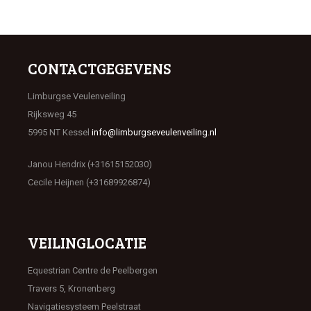
CONTACTGEGEVENS
Limburgse Veulenveiling
Rijksweg 45
5995 NT Kessel
info@limburgseveulenveiling.nl
Janou Hendrix (+31615152030)
Cecile Heijnen (+31689926874)
VEILINGLOCATIE
Equestrian Centre de Peelbergen
Travers 5, Kronenberg
Navigatiesysteem Peelstraat