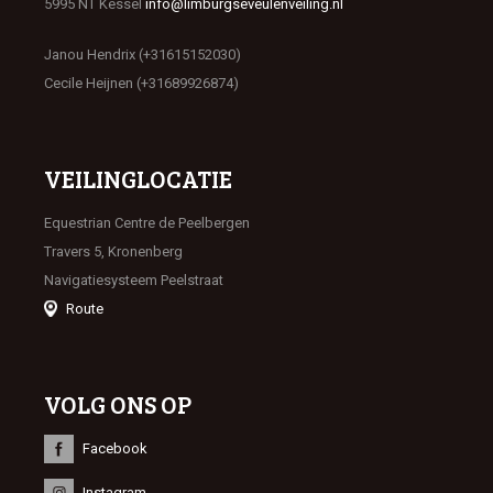
5995 NT Kessel
info@limburgseveulenveiling.nl
Janou Hendrix (+31615152030)
Cecile Heijnen (+31689926874)
VEILINGLOCATIE
Equestrian Centre de Peelbergen
Travers 5, Kronenberg
Navigatiesysteem Peelstraat
Route
VOLG ONS OP
Facebook
Instagram