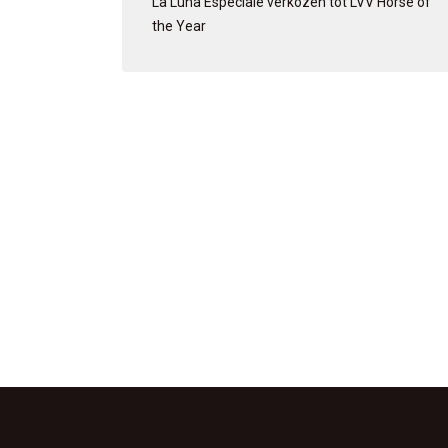
La Luna Especiale verkozen tot LVV Horse of
the Year