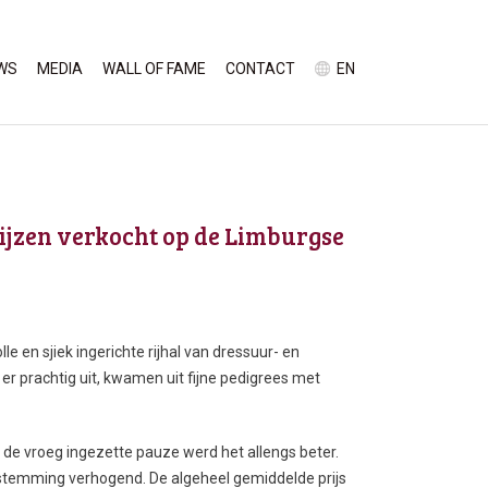
WS
MEDIA
WALL OF FAME
CONTACT
EN
ijzen verkocht op de Limburgse
le en sjiek ingerichte rijhal van dressuur- en
er prachtig uit, kwamen uit fijne pedigrees met
 de vroeg ingezette pauze werd het allengs beter.
temming verhogend. De algeheel gemiddelde prijs