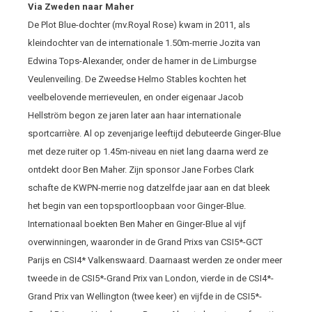
Via Zweden naar Maher
De Plot Blue-dochter (mv.Royal Rose) kwam in 2011, als
kleindochter van de internationale 1.50m-merrie Jozita van
Edwina Tops-Alexander, onder de hamer in de Limburgse
Veulenveiling. De Zweedse Helmo Stables kochten het
veelbelovende merrieveulen, en onder eigenaar Jacob
Hellström begon ze jaren later aan haar internationale
sportcarrière. Al op zevenjarige leeftijd debuteerde Ginger-Blue
met deze ruiter op 1.45m-niveau en niet lang daarna werd ze
ontdekt door Ben Maher. Zijn sponsor Jane Forbes Clark
schafte de KWPN-merrie nog datzelfde jaar aan en dat bleek
het begin van een topsportloopbaan voor Ginger-Blue.
Internationaal boekten Ben Maher en Ginger-Blue al vijf
overwinningen, waaronder in de Grand Prixs van CSI5*-GCT
Parijs en CSI4* Valkenswaard. Daarnaast werden ze onder meer
tweede in de CSI5*-Grand Prix van London, vierde in de CSI4*-
Grand Prix van Wellington (twee keer) en vijfde in de CSI5*-