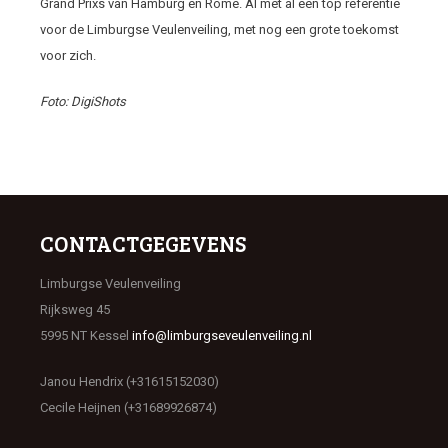
Grand Prixs van Hamburg en Rome. Al met al een top referentie
voor de Limburgse Veulenveiling, met nog een grote toekomst
voor zich.
Foto: DigiShots
CONTACTGEGEVENS
Limburgse Veulenveiling
Rijksweg 45
5995 NT Kessel
info@limburgseveulenveiling.nl
Janou Hendrix (+31615152030)
Cecile Heijnen (+31689926874)