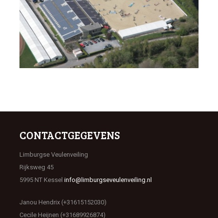
CONTACTGEGEVENS
Limburgse Veulenveiling
Rijksweg 45
5995 NT Kessel
info@limburgseveulenveiling.nl
Janou Hendrix (+31615152030)
Cecile Heijnen (+31689926874)