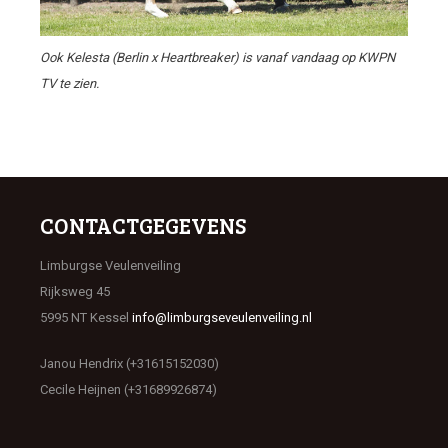
Ook Kelesta (Berlin x Heartbreaker) is vanaf vandaag op KWPN
TV te zien.
CONTACTGEGEVENS
Limburgse Veulenveiling
Rijksweg 45
5995 NT Kessel
info@limburgseveulenveiling.nl
Janou Hendrix (+31615152030)
Cecile Heijnen (+31689926874)