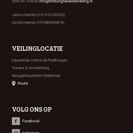
5995 NT Kessel
info@limburgseveulenveiling.nl
Janou Hendrix (+31615152030)
Cecile Heijnen (+31689926874)
VEILINGLOCATIE
Equestrian Centre de Peelbergen
Travers 5, Kronenberg
Navigatiesysteem Peelstraat
Route
VOLG ONS OP
Facebook
Instagram