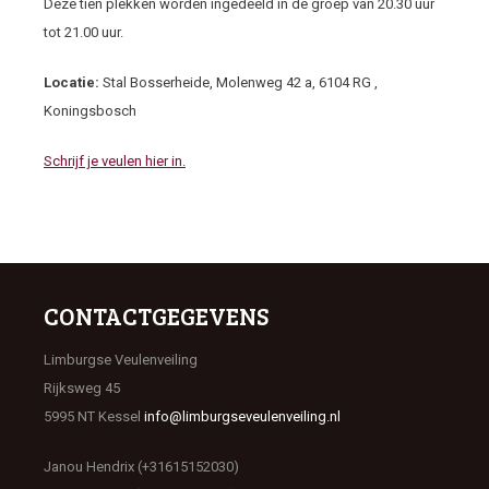
Deze tien plekken worden ingedeeld in de groep van 20.30 uur
tot 21.00 uur.
Locatie:
Stal Bosserheide, Molenweg 42 a, 6104 RG ,
Koningsbosch
Schrijf je veulen hier in.
CONTACTGEGEVENS
Limburgse Veulenveiling
Rijksweg 45
5995 NT Kessel
info@limburgseveulenveiling.nl
Janou Hendrix (+31615152030)