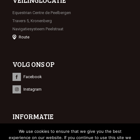
VEILINGLOCATIE
Equestrian Centre de Peelbergen
Travers 5, Kronenberg
Navigatiesysteem Peelstraat
Route
VOLG ONS OP
Facebook
Instagram
INFORMATIE
© 2023 Limburgse Veulenveiling
We use cookies to ensure that we give you the best
Webdesign
Bonsai media
experience on our website. If you continue to use this site we