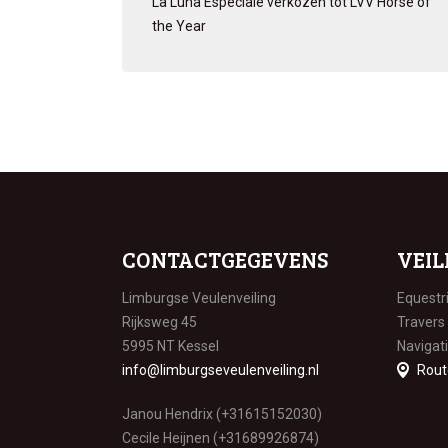
La Luna Especiale verkozen tot LVV Horse of
the Year
CONTACTGEGEVENS
VEIL
Limburgse Veulenveiling
Equestr
Rijksweg 45
Travers
5995 NT Kessel
Navigat
info@limburgseveulenveiling.nl
Rout
Janou Hendrix (+31615152030)
Cecile Heijnen (+31689926874)