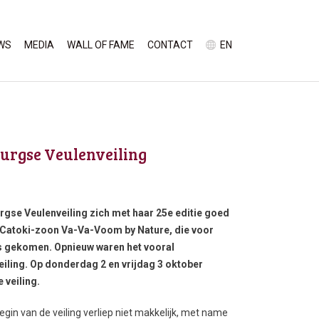
WS
MEDIA
WALL OF FAME
CONTACT
EN
burgse Veulenveiling
rgse Veulenveiling zich met haar 25
e
editie goed
e Catoki-zoon Va-Va-Voom by Nature, die voor
is gekomen. Opnieuw waren het vooral
veiling. Op donderdag 2 en vrijdag 3 oktober
 veiling.
egin van de veiling verliep niet makkelijk, met name