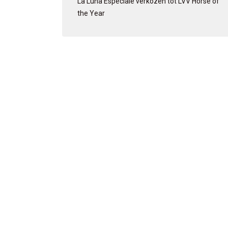
La Luna Especiale verkozen tot LVV Horse of
the Year