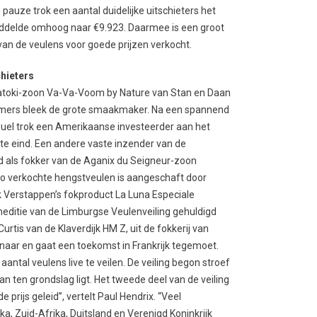
 pauze trok een aantal duidelijke uitschieters het
ddelde omhoog naar €9.923. Daarmee is een groot
van de veulens voor goede prijzen verkocht.
chieters
atoki-zoon Va-Va-Voom by Nature van Stan en Daan
mers bleek de grote smaakmaker. Na een spannend
uel trok een Amerikaanse investeerder aan het
te eind. Een andere vaste inzender van de
d als fokker van de Aganix du Seigneur-zoon
euro verkochte hengstveulen is aangeschaft door
k Verstappen’s fokproduct La Luna Especiale
editie van de Limburgse Veulenveiling gehuldigd
rtis van de Klaverdijk HM Z, uit de fokkerij van
naar en gaat een toekomst in Frankrijk tegemoet.
 aantal veulens live te veilen. De veiling begon stroef
an ten grondslag ligt. Het tweede deel van de veiling
prijs geleid”, vertelt Paul Hendrix. “Veel
ika, Zuid-Afrika, Duitsland en Verenigd Koninkrijk