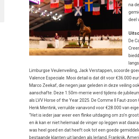
na de
gemi
deel 
Uits
De C
Cree
biedd
langs
Limburgse Veulenveiling, Jack Verstappen, scoorde goe
Valence Especiale. Mooi detail is dat dit voor €36.000 
Marco Zeekaf, die negen jaar geleden in deze veiling oo
aanschafte. Deze 1.50m-merrie werd tijdens de jubileum
als LVV Horse of the Year 2025. De Comme Il Faut-zoon Cu
Henk Mentink, verruilde vanavond voor €28.000 van eige
“Het is ieder jaar weer een flinke uitdaging om zo’n groot
en ik kan er niet helemaal de vinger op leggen wat daara
was heel goed en dat heeft ook tot een goede gemiddelde 
bestaande klanten uit landen als Ierland, Frankrijk, Amer