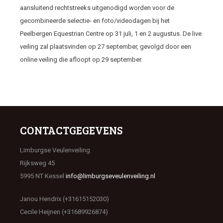
aansluitend rechtstreeks uitgenodigd worden voor de
gecombineerde selectie- en foto/videodagen bij het
Peelbergen Equestrian Centre op 31 juli, 1 en 2 augustus. De live
veiling zal plaatsvinden op 27 september, gevolgd door een
online veiling die afloopt op 29 september.
CONTACTGEGEVENS
Limburgse Veulenveiling
Rijksweg 45
5995 NT Kessel
info@limburgseveulenveiling.nl
Janou Hendrix (+31615152030)
Cecile Heijnen (+31689926874)