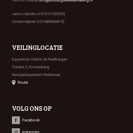
5995 NT Kessel
info@limburgseveulenveiling.nl
Janou Hendrix (+31615152030)
Cecile Heijnen (+31689926874)
VEILINGLOCATIE
Equestrian Centre de Peelbergen
Travers 5, Kronenberg
Navigatiesysteem Peelstraat
Route
VOLG ONS OP
Facebook
Instagram