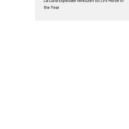
La Luna Especiale verkozen tot LVV Horse of
the Year