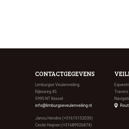
CONTACTGEGEVENS
VEIL
Limburgse Veulenveiling
Equestr
Rijksweg 45
Travers
5995 NT Kessel
Navigat
info@limburgseveulenveiling.nl
Rout
Janou Hendrix (+31615152030)
Cecile Heijnen (+31689926874)