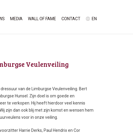
WS
MEDIA
WALL OF FAME
CONTACT
EN
imburgse Veulenveiling
e dressuur van de Limburgse Veulenveiling. Bert
imburgse Hunsel. Zijn doel is om goede en
er te verkopen. Hij heeft hierdoor veel kennis
ij zijn dan ook blij met zijn komst en wensen hem
urveulens voor in onze veiling.
oorzitter Harrie Derks, Paul Hendrix en Cor