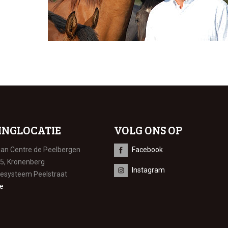
INGLOCATIE
VOLG ONS OP
ian Centre de Peelbergen
Facebook
 5, Kronenberg
Instagram
iesysteem Peelstraat
e